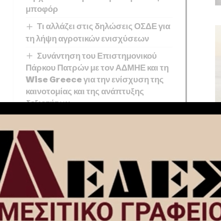
μποφόρ
Τι αλλάζει στις δηλώσεις ΟΣΔΕ για
τη λήψη αγροτικών ενισχύσεων
Συνάντηση του Επιστημονικού
Πάρκου Πατρών με τον ΑΔΜΗΕ και τη
Wise Greece για την ενίσχυση της
καινοτομίας και της ανάπτυξης
δεξιοτήτων
Χρίστος Δήμας: «Στο Εθνικό
Πρόγραμμα Ανάπτυξης η αναβάθμιση
του Αεροδρομίου Πάρου»