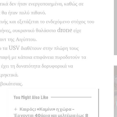
ικά δεν ήταν ενεργοποιημένα, καθώς σε
 θα ήταν πολύ πιθανό.
υής και εξετάζεται το ενδεχόμενο στόχος του
 μήνες, ουκρανικό θαλάσσιο drone είχε
ιντ της Αιγύπτου.
υ τα USV διαθέτουν στην πλώρη τους
παφή με κάποια επιφάνεια πυροδοτούν τα
 έχει τη δυνατότητα δορυφορικά να
κρηκτικά.
οβοκάτσιας.
You Might Also Like
Καιρός: «Καμίνι» η χώρα –
Έρχονται 40άρια και μελτέμια έως 8