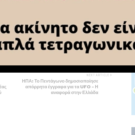
NEXT ARTICLE
ΗΠΑ: Το Πεντάγωνο δημοσιοποίησε
έας
απόρρητα έγγραφα για τα UFO – Η
ύ
αναφορά στην Ελλάδα