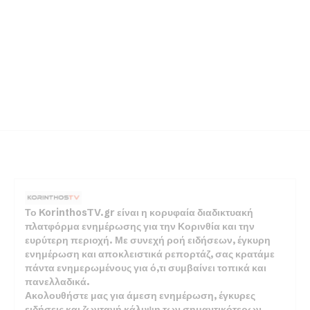
Το KorinthosTV.gr είναι η κορυφαία διαδικτυακή
πλατφόρμα ενημέρωσης για την Κορινθία και την
ευρύτερη περιοχή. Με συνεχή ροή ειδήσεων, έγκυρη
ενημέρωση και αποκλειστικά ρεπορτάζ, σας κρατάμε
πάντα ενημερωμένους για ό,τι συμβαίνει τοπικά και
πανελλαδικά.
Ακολουθήστε μας για άμεση ενημέρωση, έγκυρες
ειδήσεις και ζωντανή κάλυψη των σημαντικότερων