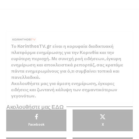
Το KorinthosTV.gr είναι η κορυφαία διαδικτυακή
πλατφόρμα ενημέρωσης για την Κορινθία και την
ευρύτερη περιοχή. Με συνεχή ροή ειδήσεων, έγκυρη
ενημέρωση και αποκλειστικά ρεπορτάζ, σας κρατάμε
πάντα ενημερωμένους για ό,τι συμβαίνει τοπικά και
πανελλαδικά.
Ακολουθήστε μας για άμεση ενημέρωση, έγκυρες
ειδήσεις και ζωντανή κάλυψη των σημαντικότερων
γεγονότων.
Ακολουθήστε μας ΕΔΩ
Facebook
X