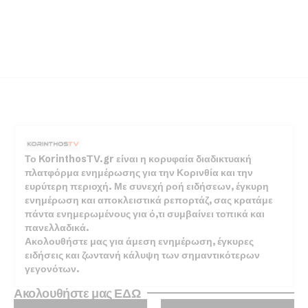
Το KorinthosTV.gr είναι η κορυφαία διαδικτυακή
πλατφόρμα ενημέρωσης για την Κορινθία και την
ευρύτερη περιοχή. Με συνεχή ροή ειδήσεων, έγκυρη
ενημέρωση και αποκλειστικά ρεπορτάζ, σας κρατάμε
πάντα ενημερωμένους για ό,τι συμβαίνει τοπικά και
πανελλαδικά.
Ακολουθήστε μας για άμεση ενημέρωση, έγκυρες
ειδήσεις και ζωντανή κάλυψη των σημαντικότερων
γεγονότων.
Ακολουθήστε μας ΕΔΩ