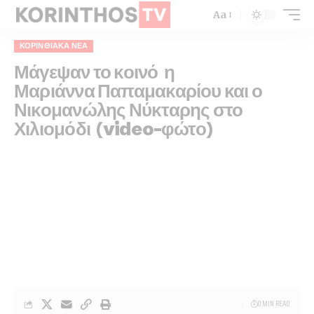
Aa
ΚΟΡΙΝΘΙΑΚΆ ΝΈΑ
Μάγεψαν το κοινό η
Μαριάννα Παπαμακαρίου και ο
Νικομανώλης Νύκταρης στο
Χιλιομόδι (video-φώτο)
0 MIN READ