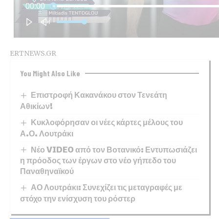
ERTNEWS.GR
You Might Also Like
Επιστροφή Κακανάκου στον Τενεάτη
Αθικίων!
Κυκλοφόρησαν οι νέες κάρτες μέλους του
Α.Ο. Λουτράκι
Νέο VIDEO από τον Βοτανικό: Εντυπωσιάζει
η πρόοδος των έργων στο νέο γήπεδο του
Παναθηναϊκού
ΑΟ Λουτράκι: Συνεχίζει τις μεταγραφές με
στόχο την ενίσχυση του ρόστερ