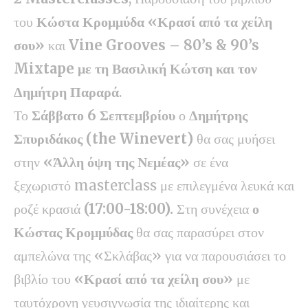
του
Κώστα Κρομμύδα «Κρασί από τα χείλη
σου»
και
Vine Grooves
– 80’
s
& 90’
s
Mixtape
με τη Βασιλική Κώτση και τον
Δημήτρη Παραρά
.
Το
Σάββατο 6 Σεπτεμβρίου
ο
Δημήτρης
Σπυριδάκος (
the Winevert
)
θα σας μυήσει
στην
«Άλλη όψη της Νεμέας»
σε ένα
ξεχωριστό masterclass με επιλεγμένα λευκά και
ροζέ κρασιά
(17:00-18:00).
Στη συνέχεια
ο
Κώστας Κρομμύδας
θα σας παρασύρει στον
αμπελώνα της «Σκλάβας» για να παρουσιάσει το
βιβλίο του
«Κρασί από τα χείλη σου»
με
ταυτόχρονη γευσιγνωσία της ιδιαίτερης και