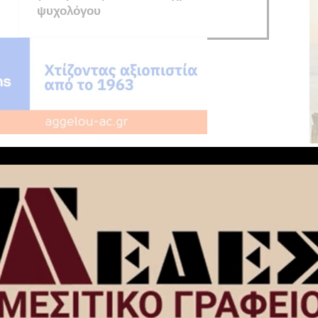
ψυχολόγου
NEXT ARTICLE
Φίλιππος Παπαδημητρίου: ”Ποια