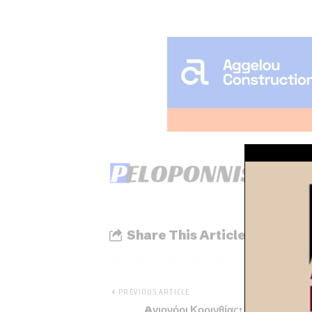
Share This Article
PREVIOUS ARTICLE
Aγιονόρι Κορινθίας: 9η Γιορτή