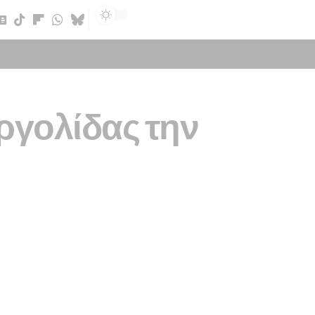
Sign In
ργολίδας την