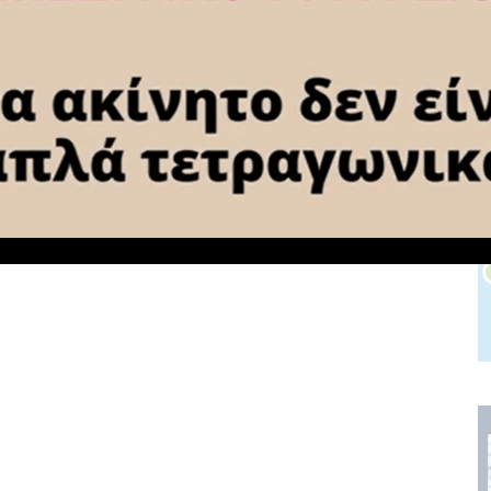
7
Αγροτική Ανάπτυξη; ”