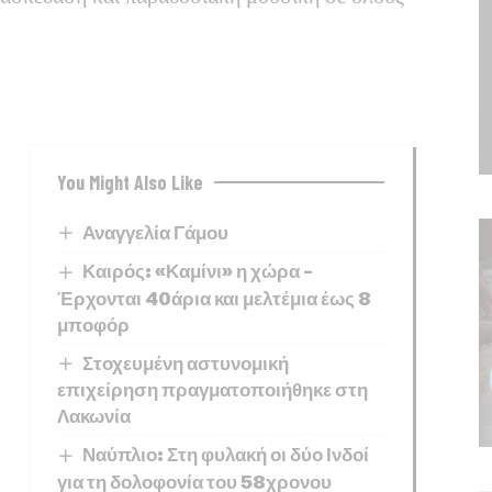
You Might Also Like
Αναγγελία Γάμου
Καιρός: «Καμίνι» η χώρα –
Έρχονται 40άρια και μελτέμια έως 8
μποφόρ
Στοχευμένη αστυνομική
επιχείρηση πραγματοποιήθηκε στη
Λακωνία
Ναύπλιο: Στη φυλακή οι δύο Ινδοί
για τη δολοφονία του 58χρονου