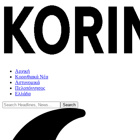
Αρχική
Κορινθιακά Νέα
Αστυνομικά
Πελοπόννησος
Ελλάδα