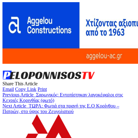
Share This Article
Email
Copy Link
Print
Previous Article
Σαρωνικός: Εντοπίστηκαν λαγοκέφαλοι στις
Κεχριές Κορινθίας (φωτό)
Next Article
ΤΩΡΑ: Φωτιά στα πρανή της Ε.Ο Κορίνθου –
Πατρών, στο ύψος του Ζευγολατιού