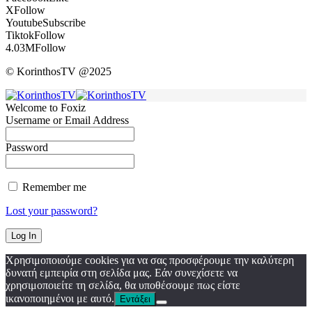
X
Follow
Youtube
Subscribe
Tiktok
Follow
4.03M
Follow
© KorinthosTV @2025
Welcome to Foxiz
Username or Email Address
Password
Remember me
Lost your password?
Χρησιμοποιούμε cookies για να σας προσφέρουμε την καλύτερη
δυνατή εμπειρία στη σελίδα μας. Εάν συνεχίσετε να
χρησιμοποιείτε τη σελίδα, θα υποθέσουμε πως είστε
ικανοποιημένοι με αυτό.
Εντάξει