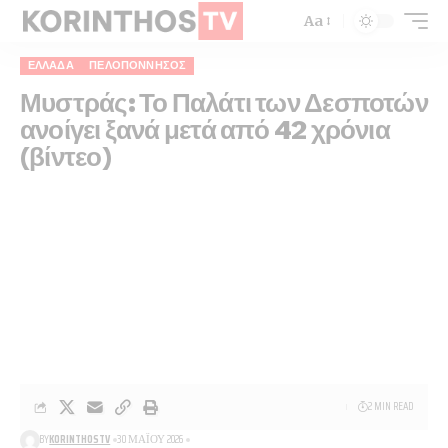
Aa
ΕΛΛΆΔΑ
ΠΕΛΟΠΌΝΝΗΣΟΣ
Μυστράς: Το Παλάτι των Δεσποτών
ανοίγει ξανά μετά από 42 χρόνια
(βίντεο)
2 MIN READ
BY
KORINTHOSTV
30 ΜΑΪ́ΟΥ 2026