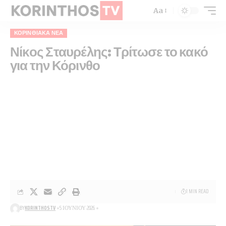
Aa
ΚΟΡΙΝΘΙΑΚΆ ΝΈΑ
Νίκος Σταυρέλης: Τρίτωσε το κακό
για την Κόρινθο
1 MIN READ
BY
KORINTHOSTV
5 ΙΟΥΝΊΟΥ 2026