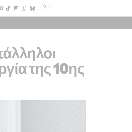
Sign In
υπάλληλοι
γία της 10ης