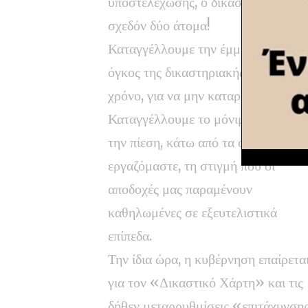
υποστελέχωσης, ο δικαστικός υπάλλ
σχεδόν δύο άτομα!
Καταγγέλλουμε την έμμεση επέκταση
όγκος της δικαστηριακής ύλης μας 
χρόνο, για να μην καταρρεύσουν οι 
Καταγγέλλουμε το μόνιμο άγχος και
την πίεση, κάτω από τα οποία
εργαζόμαστε, τη στιγμή που οι
αποδοχές μας παραμένουν
καθηλωμένες σε εξευτελιστικά
επίπεδα.
Την ίδια ώρα, η κυβέρνηση επαίρετα
για τον «Δικαστικό Χάρτη» και τις
δήθεν μεταρρυθμίσεις «επιτάχυνση