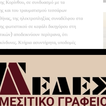
ης Κορίνθου, σε συνδυασμό με τα
σης και του τραυματισμού τεσσάρων
ήνας, της ηλεκτροπληξίας συναδέλφου στα
ης φωτιστικού σε κεφάλι δικηγόρου στη
ικών) αποδεικνύουν περίτρανα, ότι
κίνδυνες. Κτήρια ασυντήρητα, υποδομές
α μέτρα ασφαλείας, και εργαζόμενοι
ία, συνθέτουν την καθημερινότητά μας.
 οι Δικαστικοί Υπάλληλοι καλούμαστε να
κο εργασίας. Η δραματική υποστελέχωση και οι
υναμικό έχουν οδηγήσει τον κλάδο μας σε
θένωσης.
ρεργασία, καθώς, λόγω της μεγάλης