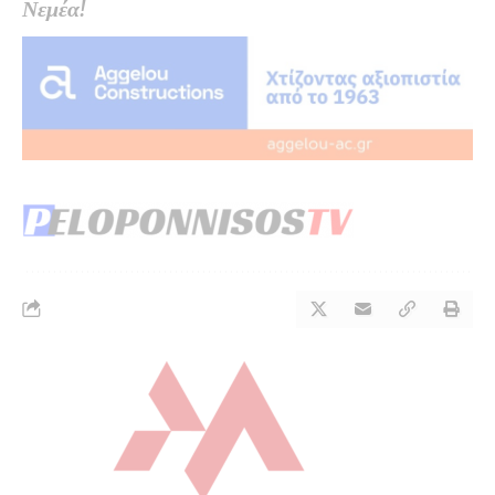
Νεμέα!