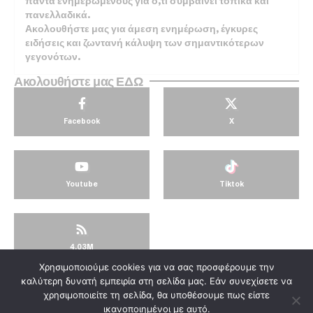
πάντα ενημερωμένους για ό,τι συμβαίνει τοπικά και
πανελλαδικά.
Ακολουθήστε μας για άμεση ενημέρωση, έγκυρες
ειδήσεις και ζωντανή κάλυψη των σημαντικότερων
γεγονότων.
Ακολουθήστε μας ΕΔΩ
Facebook
X
Youtube
Tiktok
4.03M
Χρησιμοποιούμε cookies για να σας προσφέρουμε την
© KorinthosTV @2025
καλύτερη δυνατή εμπειρία στη σελίδα μας. Εάν συνεχίσετε να
χρησιμοποιείτε τη σελίδα, θα υποθέσουμε πως είστε
ικανοποιημένοι με αυτό.