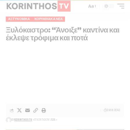
Aa
ΑΣΤΥΝΟΜΙΚΆ
ΚΟΡΙΝΘΙΑΚΆ ΝΈΑ
Ξυλόκαστρο: “Άνοιξε” καντίνα και
έκλεψε τρόφιμα και ποτά
0 MIN READ
BY
KORINTHOSTV
17 ΙΟΥΝΊΟΥ 2026