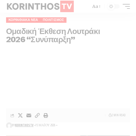
Aa
ΚΟΡΙΝΘΙΑΚΆ ΝΈΑ
ΠΟΛΙΤΙΣΜΌΣ
Ομαδική Έκθεση Λουτράκι
2026 “Συνύπαρξη”
2 MIN READ
BY
KORINTHOSTV
15 ΜΑΪ́ΟΥ 2026