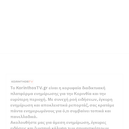
Το KorinthosTV.gr είναι η κορυφαία διαδικτυακή
πλατφόρμα ενημέρωσης για την Κορινθία και την
ευρύτερη περιοχή. Με συνεχή ροή ειδήσεων, έγκυρη
ενημέρωση και αποκλειστικά ρεπορτάζ, σας κρατάμε
πάντα ενημερωμένους για ό,τι συμβαίνει τοπικά και
πανελλαδικά.
Ακολουθήστε μας για άμεση ενημέρωση, έγκυρες
ειδήσεις και ζωντανή κάλυψη των σημαντικότερων