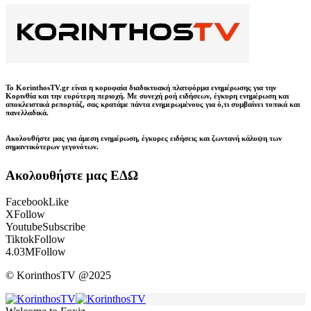
Το KorinthosTV.gr είναι η κορυφαία διαδικτυακή πλατφόρμα ενημέρωσης για την
Κορινθία και την ευρύτερη περιοχή. Με συνεχή ροή ειδήσεων, έγκυρη ενημέρωση και
αποκλειστικά ρεπορτάζ, σας κρατάμε πάντα ενημερωμένους για ό,τι συμβαίνει τοπικά και
πανελλαδικά.
Ακολουθήστε μας για άμεση ενημέρωση, έγκυρες ειδήσεις και ζωντανή κάλυψη των
σημαντικότερων γεγονότων.
Ακολουθήστε μας ΕΔΩ
Facebook
Like
X
Follow
Youtube
Subscribe
Tiktok
Follow
4.03M
Follow
© KorinthosTV @2025