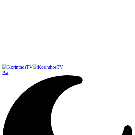
Font
Aa
Resizer