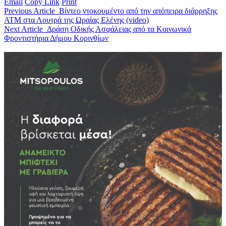
Email
Copy Link
Print
Previous Article
Βίντεο ντοκουμέντο από την απόπειρα διάρρηξης
ATM στα Λουτρά της Ωραίας Ελένης (video)
Next Article
Δράση Οδικής Ασφάλειας από τα Κοινωνικά
Φροντιστήρια Δήμου Κορινθίων