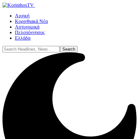
Αρχική
Κορινθιακά Νέα
Αστυνομικά
Πελοπόννησος
Ελλάδα