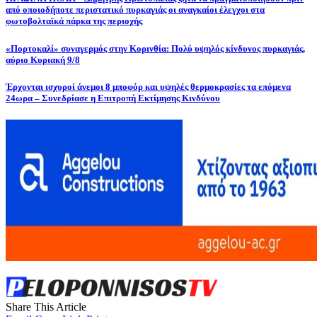
από οποιοδήποτε περιστατικό πυρκαγιάς οι αναγκαίοι έλεγχοι στα
φωτοβολταϊκά πάρκα της περιοχής
«Πορτοκαλί» συναγερμός στην Κορινθία: Πολύ υψηλός κίνδυνος πυρκαγιάς,
αύριο Κυριακή 9/8
Έρχονται ισχυροί άνεμοι 8 μποφόρ και υψηλές θερμοκρασίες τα επόμενα
24ωρα – Συνεδρίασε η Επιτροπή Εκτίμησης Κινδύνου
Share This Article