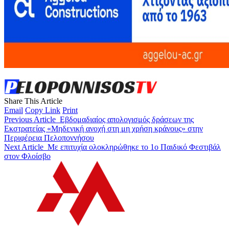
Share This Article
Email
Copy Link
Print
Previous Article
Εβδομαδιαίος απολογισμός δράσεων της
Εκστρατείας «Μηδενική ανοχή στη μη χρήση κράνους» στην
Περιφέρεια Πελοποννήσου
Next Article
Με επιτυχία ολοκληρώθηκε το 1ο Παιδικό Φεστιβάλ
στον Φλοίσβο