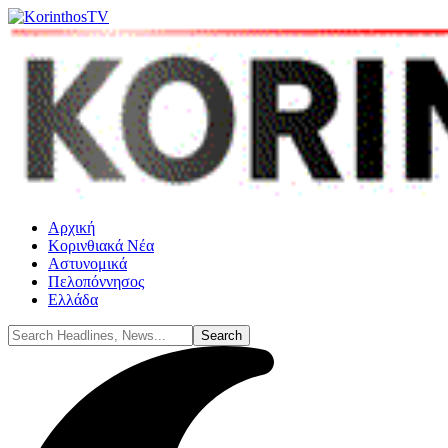
Αρχική
Κορινθιακά Νέα
Αστυνομικά
Πελοπόννησος
Ελλάδα