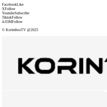
Facebook
Like
X
Follow
Youtube
Subscribe
Tiktok
Follow
4.03M
Follow
© KorinthosTV @2025