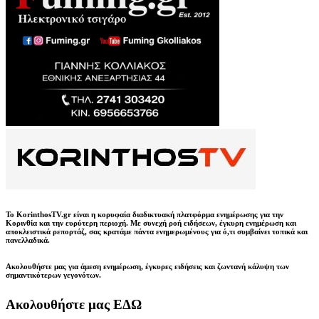
Το KorinthosTV.gr είναι η κορυφαία διαδικτυακή πλατφόρμα ενημέρωσης για την
Κορινθία και την ευρύτερη περιοχή. Με συνεχή ροή ειδήσεων, έγκυρη ενημέρωση και
αποκλειστικά ρεπορτάζ, σας κρατάμε πάντα ενημερωμένους για ό,τι συμβαίνει τοπικά και
πανελλαδικά.
Ακολουθήστε μας για άμεση ενημέρωση, έγκυρες ειδήσεις και ζωντανή κάλυψη των
σημαντικότερων γεγονότων.
Ακολουθήστε μας ΕΔΩ