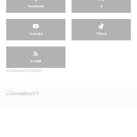
Facebook
X
Youtube
Tiktok
4.03M
© KorinthosTV @2025