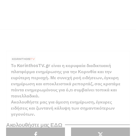
Το KorinthosTV.gr είναι η κορυφαία διαδικτυακή
πλατφόρμα ενημέρωσης για την Κορινθία και την
ευρύτερη περιοχή. Με συνεχή ροή ειδήσεων, έγκυρη
ενημέρωση και αποκλειστικά ρεπορτάζ, σας κρατάμε
πάντα ενημερωμένους για ό,τι συμβαίνει τοπικά και
πανελλαδικά.
Ακολουθήστε μας για άμεση ενημέρωση, έγκυρες
ειδήσεις και ζωντανή κάλυψη των σημαντικότερων
γεγονότων.
Ακολουθήστε μας ΕΔΩ