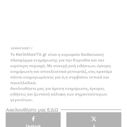
Το KorinthosTV.gr είναι η κορυφαία διαδικτυακή
πλατφόρμα ενημέρωσης για την Κορινθία και την
ευρύτερη περιοχή. Με συνεχή ροή ειδήσεων, έγκυρη
ενημέρωση και αποκλειστικά ρεπορτάζ, σας κρατάμε
πάντα ενημερωμένους για ό,τι συμβαίνει τοπικά και
πανελλαδικά.
Ακολουθήστε μας για άμεση ενημέρωση, έγκυρες
ειδήσεις και ζωντανή κάλυψη των σημαντικότερων
γεγονότων.
Ακολουθήστε μας ΕΔΩ
Facebook
X