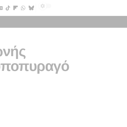
Sign In
ωνής
 υποπυραγό