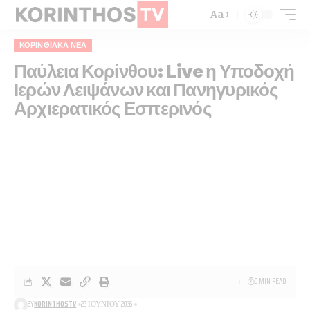
Aa
ΚΟΡΙΝΘΙΑΚΆ ΝΈΑ
Παύλεια Κορίνθου: Live η Υποδοχή
Ιερών Λειψάνων και Πανηγυρικός
Αρχιερατικός Εσπερινός
0 MIN READ
BY
KORINTHOSTV
22 ΙΟΥΝΊΟΥ 2026