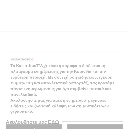
Το KorinthosTV.gr είναι η κορυφαία διαδικτυακή
πλατφόρμα ενημέρωσης για την Κορινθία και την
ευρύτερη περιοχή. Με συνεχή ροή ειδήσεων, έγκυρη
ενημέρωση και αποκλειστικά ρεπορτάζ, σας κρατάμε
πάντα ενημερωμένους για ό,τι συμβαίνει τοπικά και
πανελλαδικά.
Ακολουθήστε μας για άμεση ενημέρωση, έγκυρες
ειδήσεις και ζωντανή κάλυψη των σημαντικότερων
γεγονότων.
Ακολουθήστε μας ΕΔΩ