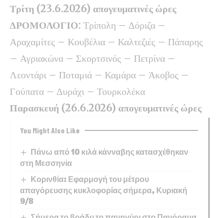
Τρίτη (23.6.2026) απογευματινές ώρες
ΔΡΟΜΟΛΟΓΙΟ:
Τρίπολη – Δόριζα –
Αραχαμίτες – Κουβέλια – Καλτεζιές – Πάπαρης
– Αγριακώνα – Σκορτσινός – Πετρίνα –
Λεοντάρι – Ποταμιά – Καμάρα – Άκοβος –
Γούπατα – Δυράχι – Τουρκολέκα
Παρασκευή (26.6.2026) απογευματινές ώρες
You Might Also Like
Πάνω από 10 κιλά κάνναβης κατασχέθηκαν
στη Μεσσηνία
Κορινθία: Εφαρμογή του μέτρου
απαγόρευσης κυκλοφορίας σήμερα, Κυριακή
9/8
Σήμερα το βράδυ το πανηγύρι στο Πανόραμα