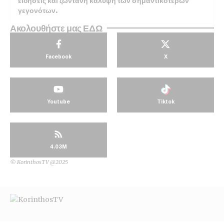
ειδήσεις και ζωντανή κάλυψη των σημαντικότερων
γεγονότων.
Ακολουθήστε μας ΕΔΩ
Facebook
X
Youtube
Tiktok
4.03M
© KorinthosTV @2025