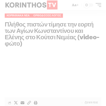
Aa
ΚΟΡΙΝΘΙΑΚΆ ΝΈΑ
ΟΡΘΌΔΟΞΟΣ ΛΌΓΟΣ
Πλήθος πιστών τίμησε την εορτή
των Αγίων Κωνσταντίνου και
Ελένης στο Κούτσι Νεμέας (video-
φώτο)
0 MIN READ