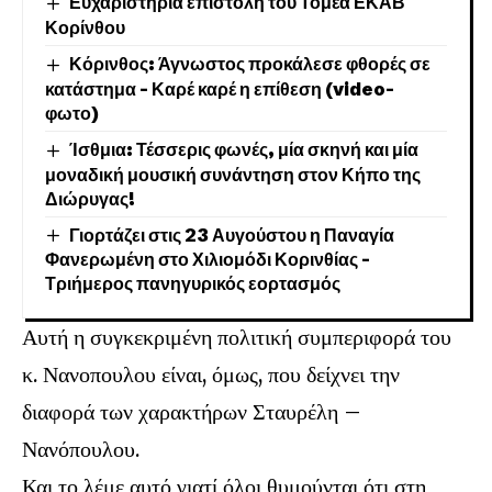
Ευχαριστήρια επιστολή του Τομέα ΕΚΑΒ
Κορίνθου
Κόρινθος: Άγνωστος προκάλεσε φθορές σε
κατάστημα – Καρέ καρέ η επίθεση (video-
φωτο)
Ίσθμια: Τέσσερις φωνές, μία σκηνή και μία
μοναδική μουσική συνάντηση στον Κήπο της
Διώρυγας!
Γιορτάζει στις 23 Αυγούστου η Παναγία
Φανερωμένη στο Χιλιομόδι Κορινθίας –
Τριήμερος πανηγυρικός εορτασμός
Αυτή η συγκεκριμένη πολιτική συμπεριφορά του
κ. Νανοπουλου είναι, όμως, που δείχνει την
διαφορά των χαρακτήρων Σταυρέλη –
Νανόπουλου.
Και το λέμε αυτό γιατί όλοι θυμούνται ότι στη