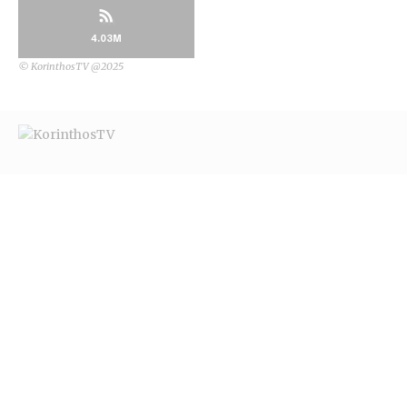
4.03M
© KorinthosTV @2025