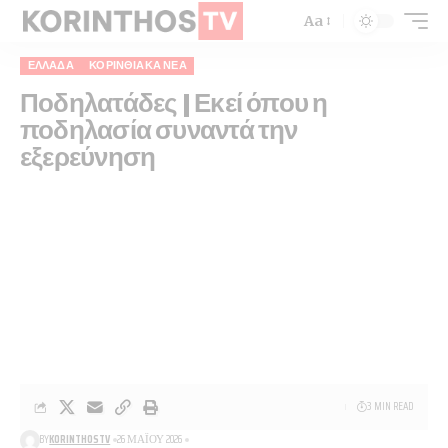
Aa
ΕΛΛΆΔΑ
ΚΟΡΙΝΘΙΑΚΆ ΝΈΑ
Ποδηλατάδες | Εκεί όπου η
ποδηλασία συναντά την
εξερεύνηση
3 MIN READ
BY
KORINTHOSTV
26 ΜΑΪ́ΟΥ 2026