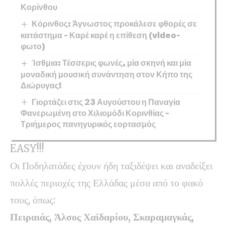
Κορίνθου
Κόρινθος: Άγνωστος προκάλεσε φθορές σε
κατάστημα – Καρέ καρέ η επίθεση (video-
φωτο)
Ίσθμια: Τέσσερις φωνές, μία σκηνή και μία
μοναδική μουσική συνάντηση στον Κήπο της
Διώρυγας!
Γιορτάζει στις 23 Αυγούστου η Παναγία
Φανερωμένη στο Χιλιομόδι Κορινθίας –
Τριήμερος πανηγυρικός εορτασμός
EASY!!!
Οι Ποδηλατάδες έχουν ήδη ταξιδέψει και αναδείξει
πολλές περιοχές της Ελλάδας μέσα από το φακό
τους, όπως:
Πειραιάς, Άλσος Χαϊδαρίου, Σκαραμαγκάς,