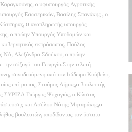
 Καραγκούνης, ο υφυπουργός Αγροτικής
φυπουργός Εσωτερικών, Βασίλης Σπανάκης , ο
Κώτσηρας, o αναπληρωτής υπουργός
ης, ο πρώην Υπουργός Υποδομών και
 κυβερνητικός εκπρόσωπος, Παύλος
ς ΝΔ, Αλεξάνδρα Σδούκου, ο πρώην
την σύζυγό του Γεωργία.Στην τελετή
ννη, συνοδευόμενη από τον Ισίδωρο Κούβελο,
αίος επίτροπος, Σταύρος Δήμας,ο βουλευτής
ής ΣΥΡΙΖΑ Γιώργος Ψυχογιός, ο Κώστας
νάστευσης και Ασύλου Νότης Μηταράκης,ο
λήθος βουλευτών, αποδίδοντας τον ύστατο