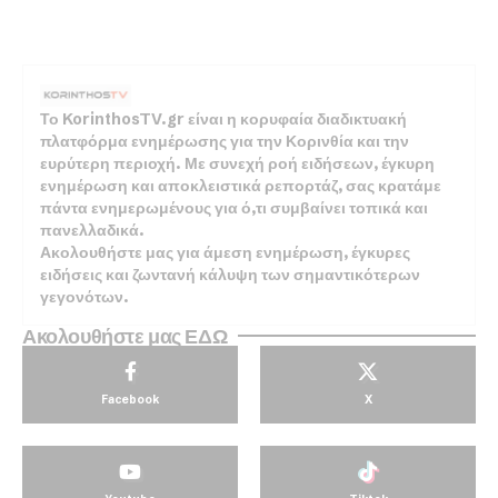
Το KorinthosTV.gr είναι η κορυφαία διαδικτυακή
πλατφόρμα ενημέρωσης για την Κορινθία και την
ευρύτερη περιοχή. Με συνεχή ροή ειδήσεων, έγκυρη
ενημέρωση και αποκλειστικά ρεπορτάζ, σας κρατάμε
πάντα ενημερωμένους για ό,τι συμβαίνει τοπικά και
πανελλαδικά.
Ακολουθήστε μας για άμεση ενημέρωση, έγκυρες
ειδήσεις και ζωντανή κάλυψη των σημαντικότερων
γεγονότων.
Ακολουθήστε μας ΕΔΩ
Facebook
X