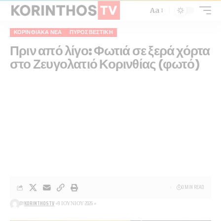
Aa
ΚΟΡΙΝΘΙΑΚΆ ΝΈΑ
ΠΥΡΟΣΒΕΣΤΙΚΉ
Πριν από λίγο: Φωτιά σε ξερά χόρτα
στο Ζευγολατιό Κορινθίας (φωτό)
0 MIN READ
BY
KORINTHOSTV
9 ΙΟΥΝΊΟΥ 2026