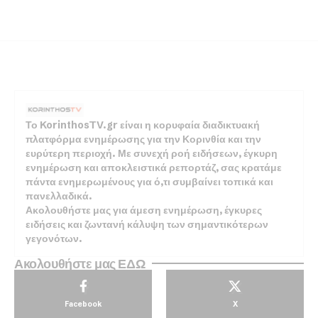
Το KorinthosTV.gr είναι η κορυφαία διαδικτυακή
πλατφόρμα ενημέρωσης για την Κορινθία και την
ευρύτερη περιοχή. Με συνεχή ροή ειδήσεων, έγκυρη
ενημέρωση και αποκλειστικά ρεπορτάζ, σας κρατάμε
πάντα ενημερωμένους για ό,τι συμβαίνει τοπικά και
πανελλαδικά.
Ακολουθήστε μας για άμεση ενημέρωση, έγκυρες
ειδήσεις και ζωντανή κάλυψη των σημαντικότερων
γεγονότων.
Ακολουθήστε μας ΕΔΩ
Facebook
X