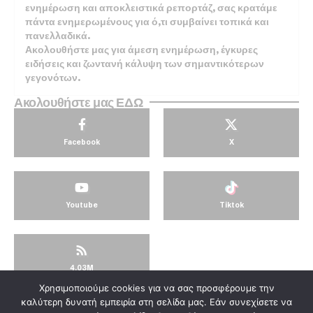
ενημέρωση και αποκλειστικά ρεπορτάζ, σας κρατάμε
πάντα ενημερωμένους για ό,τι συμβαίνει τοπικά και
πανελλαδικά.
Ακολουθήστε μας για άμεση ενημέρωση, έγκυρες
ειδήσεις και ζωντανή κάλυψη των σημαντικότερων
γεγονότων.
Ακολουθήστε μας ΕΔΩ
Facebook
X
Youtube
Tiktok
4.03M
Χρησιμοποιούμε cookies για να σας προσφέρουμε την
© KorinthosTV @2025
καλύτερη δυνατή εμπειρία στη σελίδα μας. Εάν συνεχίσετε να