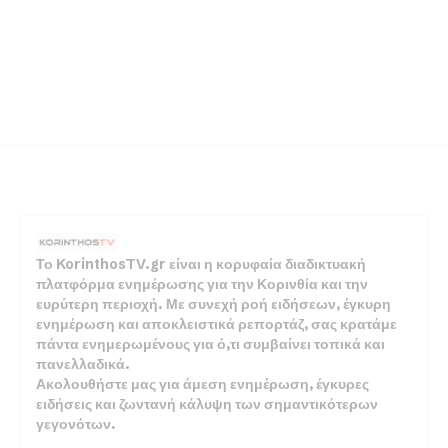
Το KorinthosTV.gr είναι η κορυφαία διαδικτυακή
πλατφόρμα ενημέρωσης για την Κορινθία και την
ευρύτερη περιοχή. Με συνεχή ροή ειδήσεων, έγκυρη
ενημέρωση και αποκλειστικά ρεπορτάζ, σας κρατάμε
πάντα ενημερωμένους για ό,τι συμβαίνει τοπικά και
πανελλαδικά.
Ακολουθήστε μας για άμεση ενημέρωση, έγκυρες
ειδήσεις και ζωντανή κάλυψη των σημαντικότερων
γεγονότων.