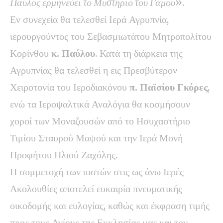
Παύλος ερμηνεύει το Μυστήριο του Γάμου
».
Εν συνεχεία θα τελεσθεί Ιερά Αγρυπνία,
ιερουργούντος του Σεβασμιωτάτου Μητροπολίτου
Κορίνθου
κ. Παύλου
. Κατά τη διάρκεια της
Αγρυπνίας θα τελεσθεί η εις Πρεσβύτερον
Χειροτονία του Ιεροδιακόνου
π. Παϊσίου Γκόρες
,
ενώ τα Ιεροψαλτικά Αναλόγια θα κοσμήσουν
χοροί των Μοναζουσών από το Ησυχαστήριο
Τιμίου Σταυρού Μαψού και την Ιερά Μονή
Προφήτου Ηλιού Ζαχόλης.
Η συμμετοχή των πιστών στις ως άνω Ιερές
Ακολουθίες αποτελεί ευκαιρία πνευματικής
οικοδομής και ευλογίας, καθώς και έκφραση τιμής
προς τους Αγίους της Εκκλησίας μας και τον