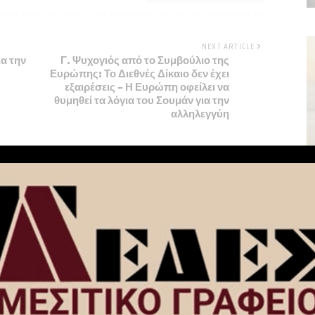
NEXT ARTICLE
ια την
Γ. Ψυχογιός από το Συμβούλιο της
Ευρώπης: Το Διεθνές Δίκαιο δεν έχει
εξαιρέσεις – Η Ευρώπη οφείλει να
θυμηθεί τα λόγια του Σουμάν για την
αλληλεγγύη