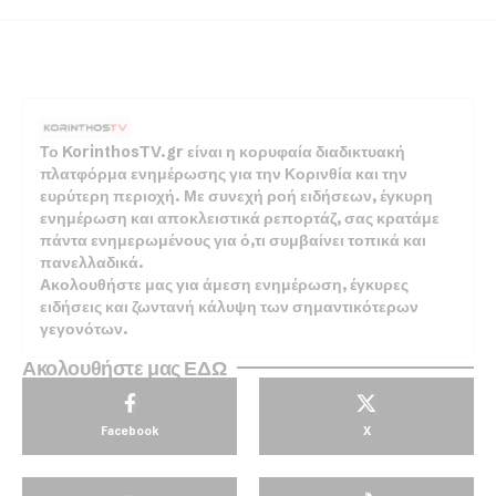
Το KorinthosTV.gr είναι η κορυφαία διαδικτυακή
πλατφόρμα ενημέρωσης για την Κορινθία και την
ευρύτερη περιοχή. Με συνεχή ροή ειδήσεων, έγκυρη
ενημέρωση και αποκλειστικά ρεπορτάζ, σας κρατάμε
πάντα ενημερωμένους για ό,τι συμβαίνει τοπικά και
πανελλαδικά.
Ακολουθήστε μας για άμεση ενημέρωση, έγκυρες
ειδήσεις και ζωντανή κάλυψη των σημαντικότερων
γεγονότων.
Ακολουθήστε μας ΕΔΩ
Facebook
X