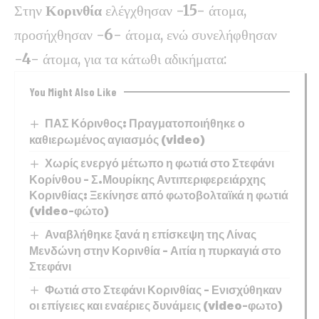
Στην
Κορινθία
ελέγχθησαν
-15-
άτομα,
προσήχθησαν
-6-
άτομα, ενώ συνελήφθησαν
-4-
άτομα, για τα κάτωθι αδικήματα:
You Might Also Like
ΠΑΣ Κόρινθος: Πραγματοποιήθηκε ο
καθιερωμένος αγιασμός (video)
Χωρίς ενεργό μέτωπο η φωτιά στο Στεφάνι
Κορίνθου – Σ.Μουρίκης Αντιπεριφερειάρχης
Κορινθίας: Ξεκίνησε από φωτοβολταϊκά η φωτιά
(video-φώτο)
Αναβλήθηκε ξανά η επίσκεψη της Λίνας
Μενδώνη στην Κορινθία – Αιτία η πυρκαγιά στο
Στεφάνι
Φωτιά στο Στεφάνι Κορινθίας – Ενισχύθηκαν
οι επίγειες και εναέριες δυνάμεις (video-φωτο)