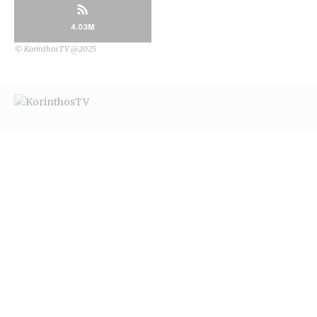
4.03M
© KorinthosTV @2025