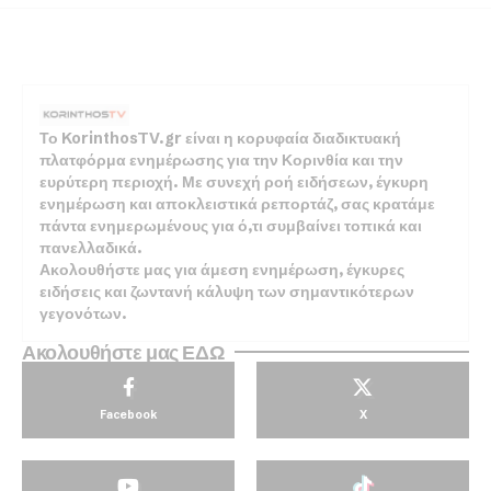
Το KorinthosTV.gr είναι η κορυφαία διαδικτυακή
πλατφόρμα ενημέρωσης για την Κορινθία και την
ευρύτερη περιοχή. Με συνεχή ροή ειδήσεων, έγκυρη
ενημέρωση και αποκλειστικά ρεπορτάζ, σας κρατάμε
πάντα ενημερωμένους για ό,τι συμβαίνει τοπικά και
πανελλαδικά.
Ακολουθήστε μας για άμεση ενημέρωση, έγκυρες
ειδήσεις και ζωντανή κάλυψη των σημαντικότερων
γεγονότων.
Ακολουθήστε μας ΕΔΩ
Facebook
X