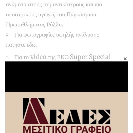
ανάμεσα στους σημαντικότερους και πιο
απαιτητικούς αγώνες του Παγκόσμιου
Πρωταθλήματος Ράλλυ.
Για φωτογραφίες υψηλής ανάλυσης
πατήστε
εδώ
.
Για το video της ΕΚΟ Super Special
Stage @The Ellinikon Sports
Park πατήστε
εδώ
.