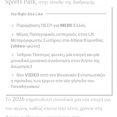
Sports Park, στην είσοδο της διαδρομής.
You Might Also Like
Παρέμβαση ΠΕΣΠ για MERE Ελλάς
Μέγας Πανηγυρικός εσπερινός στον Ι.Ν
Μεταμόρφωσης Σωτήρος στα Αθίκια Κορινθίας
(video-φώτο)
Ίσθμια: Τέσσερις φωνές, μία σκηνή και μία
μοναδική μουσική συνάντηση στον Κήπο της
Διώρυγας!
Νέο VIDEO από τον Βοτανικό: Εντυπωσιάζει
η πρόοδος των έργων στο νέο γήπεδο του
Παναθηναϊκού
Το 2026 σηματοδοτεί συνολικά μια νέα εποχή για
τον αγώνα, καθώς έπειτα από πέντε χρόνια στη
Λαμία, η έδρα του μεταφέρεται στην