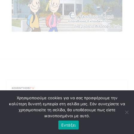
Το KorinthosTV.gr είναι η κορυφαία διαδικτυακή
Χρησιμοποιούμε cookies για να σας προσφέρουμε την
πλατφόρμα ενημέρωσης για την Κορινθία και την
καλύτερη δυνατή εμπειρία στη σελίδα μας. Εάν συνεχίσετε να
ευρύτερη περιοχή. Με συνεχή ροή ειδήσεων, έγκυρη
χρησιμοποιείτε τη σελίδα, θα υποθέσουμε πως είστε
ενημέρωση και αποκλειστικά ρεπορτάζ, σας κρατάμε
ικανοποιημένοι με αυτό.
πάντα ενημερωμένους για ό,τι συμβαίνει τοπικά και
πανελλαδικά.
Εντάξει
Ακολουθήστε μας για άμεση ενημέρωση, έγκυρες