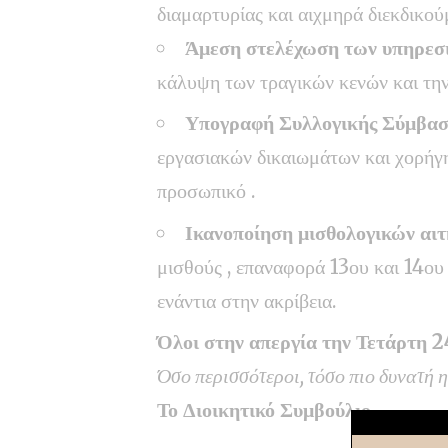
διαμαρτυρίας και αιχμηρά διεκδικούμ
Άμεση στελέχωση των υπηρεσ
κάλυψη των τραγικών κενών και την
Υπογραφή Συλλογικής Σύμβασ
εργασιακών δικαιωμάτων και χορήγ
προσωπικό .
Ικανοποίηση μισθολογικών αι
μισθούς , επαναφορά 13ου και 14ου 
ενάντια στην ακρίβεια.
Όλοι στην απεργία την Τετάρτη 2
Όσο περισσότεροι, τόσο πιο δυνατή 
Το Διοικητικό Συμβούλιο
To ΔΣ του Συλ