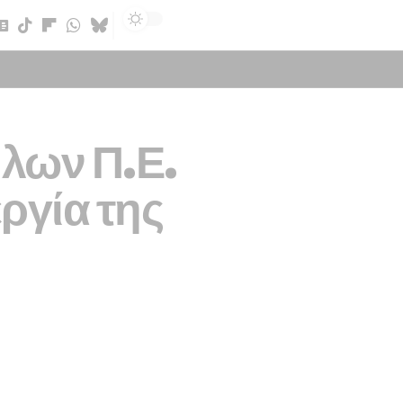
Sign In
λων Π.Ε.
ργία της