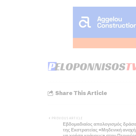
Share This Article
PREVIOUS ARTICLE
Εβδομαδιαίος απολογισμός δράσ
της Εκστρατείας «Μηδενική ανοχή
μη χρήση κράνους» στην Περιφέρ