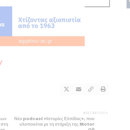
NEXT ARTICLE
εων
Νέο podcast «Ιστορίες Ελπίδας», που
 στη
υλοποιείται με τη στήριξη της Motor
εια
Oil