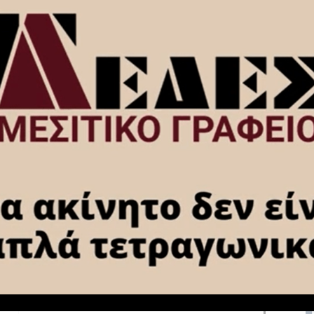
You Might Also Like
ΠΑΣ Κόρινθος:
Πραγματοποιήθηκε ο καθιερωμένος
αγιασμός (video)
Χωρίς ενεργό μέτωπο η φωτιά στο
Στεφάνι Κορίνθου – Σ.Μουρίκης
Αντιπεριφερειάρχης Κορινθίας:
Ξεκίνησε από φωτοβολταϊκά η φωτιά
(video-φώτο)
Αναβλήθηκε ξανά η επίσκεψη της
Λίνας Μενδώνη στην Κορινθία – Αιτία
η πυρκαγιά στο Στεφάνι
Φωτιά στο Στεφάνι Κορινθίας –
Ενισχύθηκαν οι επίγειες και εναέριες
δυνάμεις (video-φωτο)