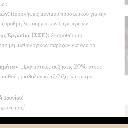
ε :
ιών:
Προσλήψεις μόνιμου προσωπικού για την
 εύρυθμη λειτουργία των Περιφερειών .
ης Εργασίας (ΣΣΕ):
Θεσμοθέτηση
ηση μη μισθολογικών παροχών για όλο το
τημάτων:
Πραγματικές αυξήσεις 20% στους
μισθού , μισθολογική εξέλιξη και μέτρα
4 Ιουνίου!
η φωνή μας!
λόγου