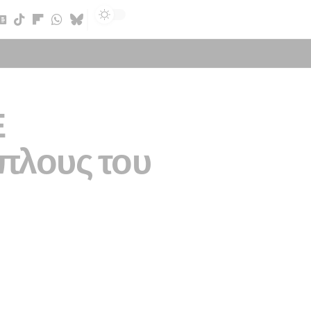
Sign In
Ε
ίπλους του