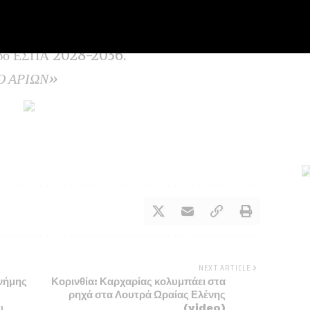
ς υπόλοιπες Περιφέρειες, έτσι ώστε να
ική πρόταση για την υλοποίηση της μελέτης
ίοδο ΕΣΠΑ 2028-2036.
 «Ο ΑΡΙΩΝ»
NEXT ARTICLE
μνήμης
Κορινθία: Καρχαρίας κολυμπάει στα
ρηχά στα Λουτρά Ωραίας Ελένης
υ
(video)