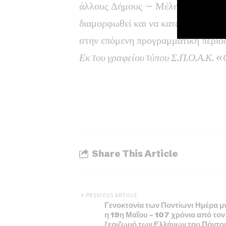
άλλους Δήμους – Μέλη καθώς και τι
διαμορφωθεί και να κατατεθεί η τελ
στην επόμενη προγραμματική περ
Εκ του γραφείου τύπου Σ.Π.Ο.Α.Κ.
Share This Article
PREVIOUS ARTICLE
Γενοκτονία των Ποντίων: Ημέρα 
η 19η Μαΐου – 107 χρόνια από τον
ξεριζωμό των Ελλήνων του Πόντο