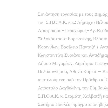
Συνάντηση εργασίας με τους Δημά
του Σ.Π.Ο.Α.Κ. κ.κ.: Δήμαρχο Βέλ
Λουτρακίου-Περαχώρας-Αγ. Θεοδώ
Ξυλοκάστρου-Ευρωστίνης, Βλάσιο 
Κορινθίων, Βασίλειο Πανταζή / Αν
Κωνσταντίνο Συριάνο και Αντιδήμα
Δήμου Μεγαρέων, Δημήτριο Γεωργακ
Πελοποννήσου, Αθηνά Κόρκα – Κών
αποτελούμενη από τον Πρόεδρο κ. Σ
Απόστολο Δαγδελένη, τον Σύμβουλο
Σ.Π.Ο.Α.Κ. κ. Σταμάτη Χαλβατζή και
Σωτήριο Παυλέα, πραγματοποιήθηκ