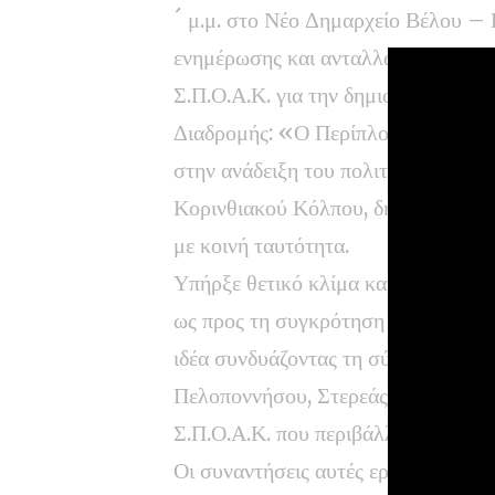
´ μ.μ. στο Νέο Δημαρχείο Βέλου – 
ενημέρωσης και ανταλλαγής απόψεω
Σ.Π.Ο.Α.Κ. για την δημιουργία σε δ
Διαδρομής: «Ο Περίπλους του Κορι
στην ανάδειξη του πολιτιστικού και
Κορινθιακού Κόλπου, δημιουργώντας
με κοινή ταυτότητα.
Υπήρξε θετικό κλίμα και γόνιμος δ
ως προς τη συγκρότηση και δημιουργ
ιδέα συνδυάζοντας τη σύμπραξη τε
Πελοποννήσου, Στερεάς Ελλάδος &
Σ.Π.Ο.Α.Κ. που περιβάλλουν τον Κο
Οι συναντήσεις αυτές εργασίας θα σ