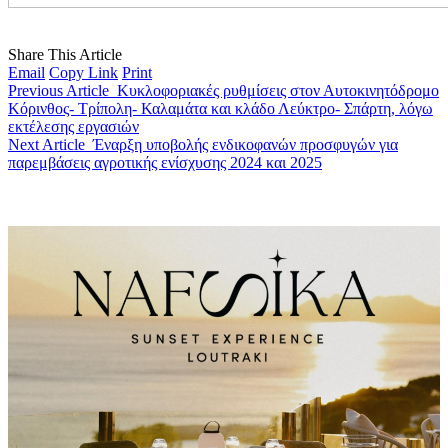
Share This Article
Email
Copy Link
Print
Previous Article
Κυκλοφοριακές ρυθμίσεις στον Αυτοκινητόδρομο
Κόρινθος- Τρίπολη- Καλαμάτα και κλάδο Λεύκτρο- Σπάρτη, λόγω
εκτέλεσης εργασιών
Next Article
Έναρξη υποβολής ενδικοφανών προσφυγών για
παρεμβάσεις αγροτικής ενίσχυσης 2024 και 2025