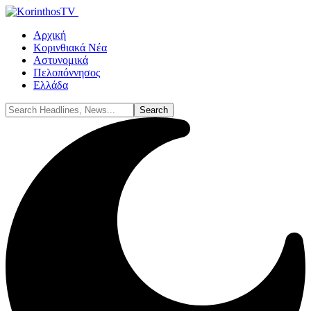
Αρχική
Κορινθιακά Νέα
Αστυνομικά
Πελοπόννησος
Ελλάδα