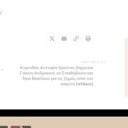
NEXT ARTICLE
Κορινθία: Αυτοψία Χρίστου Δήμα και
 –
Γιάννη Ανδριανού σε Σπαθοβούνι και
Άγιο Βασίλειο για τις ζημιές από τον
παγετό (video)