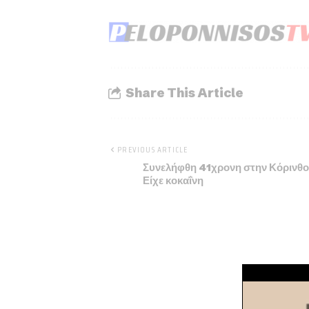
Share This Article
PREVIOUS ARTICLE
Συνελήφθη 41χρονη στην Κόρινθο
Είχε κοκαΐνη