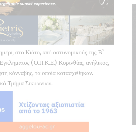
μέρι, στο Κιάτο, από αστυνομικούς της Β’
γκλήματος (Ο.Π.Κ.Ε.) Κορινθίας, ανήλικος,
ίφτη κάνναβης, τα οποία κατασχέθηκαν.
ικό Τμήμα Σικυωνίων.