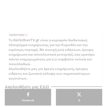
Το KorinthosTV.gr είναι η κορυφαία διαδικτυακή
πλατφόρμα ενημέρωσης για την Κορινθία και την
ευρύτερη περιοχή. Με συνεχή ροή ειδήσεων, έγκυρη
ενημέρωση και αποκλειστικά ρεπορτάζ, σας κρατάμε
πάντα ενημερωμένους για ό,τι συμβαίνει τοπικά και
πανελλαδικά.
Ακολουθήστε μας για άμεση ενημέρωση, έγκυρες
ειδήσεις και ζωντανή κάλυψη των σημαντικότερων
γεγονότων.
Ακολουθήστε μας ΕΔΩ
Facebook
X