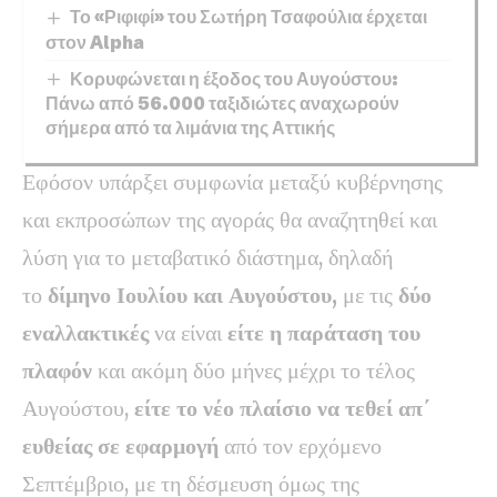
Το «Ριφιφί» του Σωτήρη Τσαφούλια έρχεται
στον Alpha
Κορυφώνεται η έξοδος του Αυγούστου:
Πάνω από 56.000 ταξιδιώτες αναχωρούν
σήμερα από τα λιμάνια της Αττικής
Εφόσον υπάρξει συμφωνία μεταξύ κυβέρνησης
και εκπροσώπων της αγοράς θα αναζητηθεί και
λύση για το μεταβατικό διάστημα, δηλαδή
το
δίμηνο Ιουλίου και Αυγούστου,
με τις
δύο
εναλλακτικές
να είναι
είτε η παράταση του
πλαφόν
και ακόμη δύο μήνες μέχρι το τέλος
Αυγούστου,
είτε το νέο πλαίσιο να τεθεί απ΄
ευθείας σε εφαρμογή
από τον ερχόμενο
Σεπτέμβριο, με τη δέσμευση όμως της