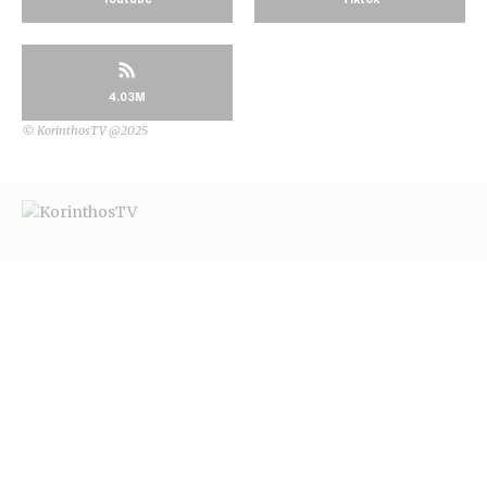
4.03M
© KorinthosTV @2025