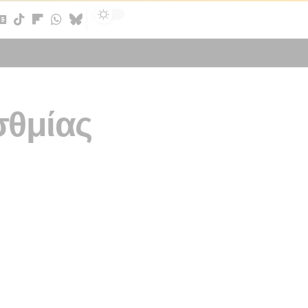
Sign In
σθμίας