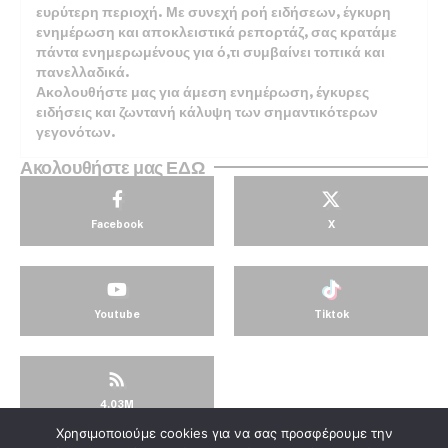
ευρύτερη περιοχή. Με συνεχή ροή ειδήσεων, έγκυρη
ενημέρωση και αποκλειστικά ρεπορτάζ, σας κρατάμε
πάντα ενημερωμένους για ό,τι συμβαίνει τοπικά και
πανελλαδικά.
Ακολουθήστε μας για άμεση ενημέρωση, έγκυρες
ειδήσεις και ζωντανή κάλυψη των σημαντικότερων
γεγονότων.
Ακολουθήστε μας ΕΔΩ
Facebook
X
Youtube
Tiktok
4.03M
Χρησιμοποιούμε cookies για να σας προσφέρουμε την
© KorinthosTV @2025