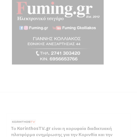
Το KorinthosTV.gr είναι η κορυφαία διαδικτυακή
πλατφόρμα ενημέρωσης για την Κορινθία και την