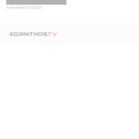
© KorinthosTV @2025