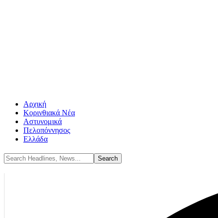
Αρχική
Κορινθιακά Νέα
Αστυνομικά
Πελοπόννησος
Ελλάδα