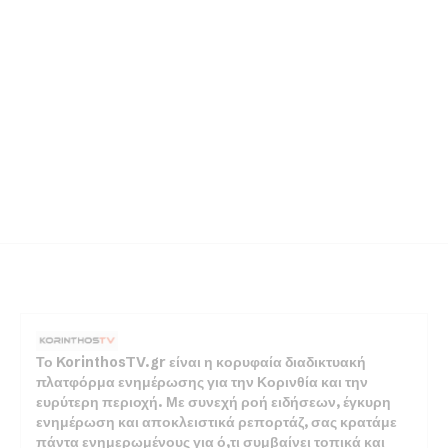
Το KorinthosTV.gr είναι η κορυφαία διαδικτυακή
πλατφόρμα ενημέρωσης για την Κορινθία και την
ευρύτερη περιοχή. Με συνεχή ροή ειδήσεων, έγκυρη
ενημέρωση και αποκλειστικά ρεπορτάζ, σας κρατάμε
πάντα ενημερωμένους για ό,τι συμβαίνει τοπικά και