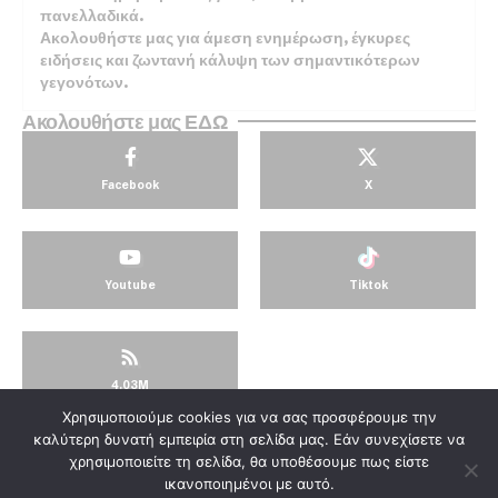
πανελλαδικά.
Ακολουθήστε μας για άμεση ενημέρωση, έγκυρες
ειδήσεις και ζωντανή κάλυψη των σημαντικότερων
γεγονότων.
Ακολουθήστε μας ΕΔΩ
Facebook
X
Youtube
Tiktok
4.03M
Χρησιμοποιούμε cookies για να σας προσφέρουμε την
© KorinthosTV @2025
καλύτερη δυνατή εμπειρία στη σελίδα μας. Εάν συνεχίσετε να
χρησιμοποιείτε τη σελίδα, θα υποθέσουμε πως είστε
ικανοποιημένοι με αυτό.