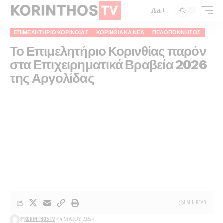
Aa
ΕΠΙΜΕΛΗΤΉΡΙΟ ΚΟΡΙΝΘΊΑΣ
ΚΟΡΙΝΘΙΑΚΆ ΝΈΑ
ΠΕΛΟΠΌΝΝΗΣΟΣ
Το Επιμελητήριο Κορινθίας παρόν
στα Επιχειρηματικά Βραβεία 2026
της Αργολίδας
1 MIN READ
BY
KORINTHOSTV
14 ΜΑΪ́ΟΥ 2026