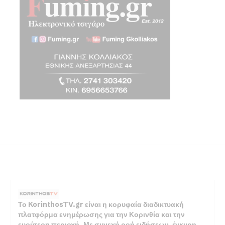
Το KorinthosTV.gr είναι η κορυφαία διαδικτυακή
πλατφόρμα ενημέρωσης για την Κορινθία και την
ευρύτερη περιοχή. Με συνεχή ροή ειδήσεων, έγκυρη