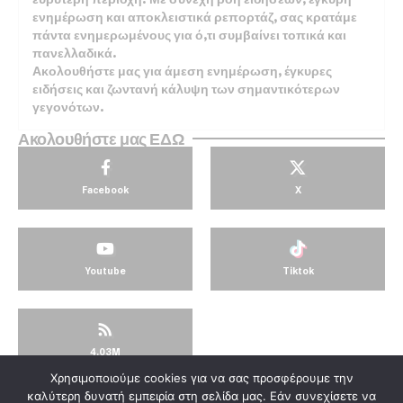
ενημέρωση και αποκλειστικά ρεπορτάζ, σας κρατάμε
πάντα ενημερωμένους για ό,τι συμβαίνει τοπικά και
πανελλαδικά.
Ακολουθήστε μας για άμεση ενημέρωση, έγκυρες
ειδήσεις και ζωντανή κάλυψη των σημαντικότερων
γεγονότων.
Ακολουθήστε μας ΕΔΩ
Facebook
X
Youtube
Tiktok
4.03M
Χρησιμοποιούμε cookies για να σας προσφέρουμε την
© KorinthosTV @2025
καλύτερη δυνατή εμπειρία στη σελίδα μας. Εάν συνεχίσετε να