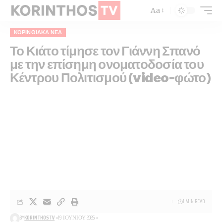
Aa
ΚΟΡΙΝΘΙΑΚΆ ΝΈΑ
Το Κιάτο τίμησε τον Γιάννη Σπανό
με την επίσημη ονοματοδοσία του
Κέντρου Πολιτισμού (video-φώτο)
1 MIN READ
BY
KORINTHOSTV
19 ΙΟΥΝΊΟΥ 2026