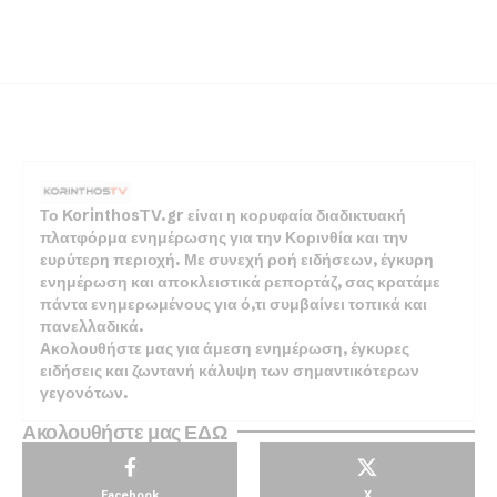
Το KorinthosTV.gr είναι η κορυφαία διαδικτυακή
πλατφόρμα ενημέρωσης για την Κορινθία και την
ευρύτερη περιοχή. Με συνεχή ροή ειδήσεων, έγκυρη
ενημέρωση και αποκλειστικά ρεπορτάζ, σας κρατάμε
πάντα ενημερωμένους για ό,τι συμβαίνει τοπικά και
πανελλαδικά.
Ακολουθήστε μας για άμεση ενημέρωση, έγκυρες
ειδήσεις και ζωντανή κάλυψη των σημαντικότερων
γεγονότων.
Ακολουθήστε μας ΕΔΩ
Facebook
X