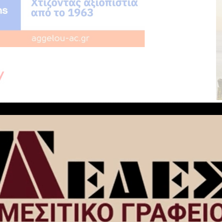
NEXT ARTICLE
Δύο παραλίες του Δήμου Βέλου-Βόχας
ς του
και μια παραλία του Δήμου Σικυωνίων
–
βραβεύτηκαν με τη “Γαλάζια Σημαία”