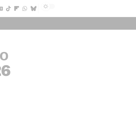
Sign In
μο
26