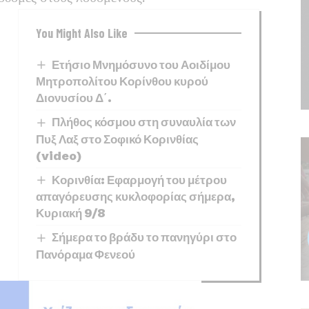
You Might Also Like
Ετήσιο Μνημόσυνο του Αοιδίμου
Μητροπολίτου Κορίνθου κυρού
Διονυσίου Δ΄.
Πλήθος κόσμου στη συναυλία των
Πυξ Λαξ στο Σοφικό Κορινθίας
(video)
Κορινθία: Εφαρμογή του μέτρου
απαγόρευσης κυκλοφορίας σήμερα,
Κυριακή 9/8
Σήμερα το βράδυ το πανηγύρι στο
Πανόραμα Φενεού